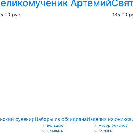
еликомученик Артемий
Свят
5,00 руб
385,00 р
нский сувенир
Наборы из обсидиана
Изделия из оникса
Большие
Набор бокалов
Средние
Горшки