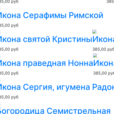
85,00 руб
385
Икона Серафимы Римской
85,00 руб
Икона святой Кристины
Икон
85,00 руб
385,00 ру
Икона праведная Нонна
Икон
85,00 руб
385,00 ру
Икона Сергия, игумена Радо
85,00 руб
Богородица Семистрельная