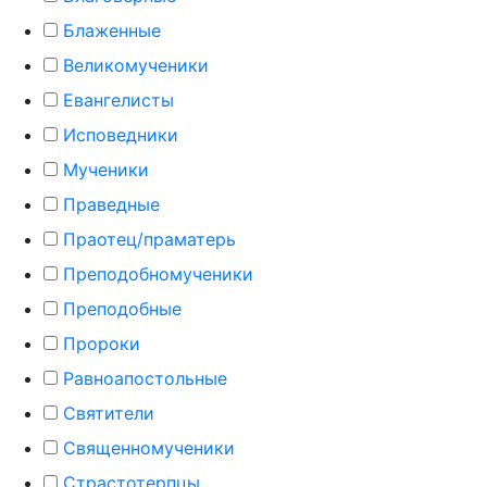
Блаженные
Великомученики
Евангелисты
Исповедники
Мученики
Праведные
Праотец/праматерь
Преподобномученики
Преподобные
Пророки
Равноапостольные
Святители
Священномученики
Страстотерпцы