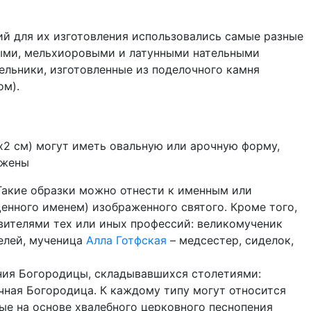
ий для их изготовления использовались самые разные
яными, мельхиоровыми и латунными нательными
ельники, изготовленные из поделочного камня
ом).
х2 см) могут иметь овальную или арочную форму,
ажены
 Такие образки можно отнести к именным или
енного именем) изображенного святого. Кроме того,
овителями тех или иных профессий: великомученик
елей, мученица
Алла Готфская
– медсестер, сиделок,
ния Богородицы, складывавшихся столетиями:
очная Богородица. К каждому типу могут относится
ые на основе хвалебного церковного песнопения