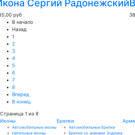
Икона Сергий Радонежский
В
85,00 руб
38
В начало
Назад
1
2
3
4
5
6
7
8
Вперед
В конец
Страница 1 из 8
Иконы
Брелки
Армя
Автомобильные иконы
Автомобильные брелки
Нательные иконы
Брелки со знаками Зодиака