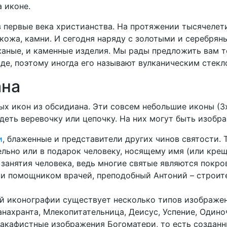
 иконе.
в первые века христианства. На протяжении тысячелет
, кожа, камни. И сегодня наряду с золотыми и серебр
жаные, и каменные изделия. Мы рады предложить вам т
де, поэтому иногда его называют вулканическим стекл
ана
ых икон из обсидиана. Эти совсем небольшие иконы (3
деть веревочку или цепочку. На них могут быть изобр
и
, блаженные и представители других чинов святости.
ьно или в подарок человеку, носящему имя (или крещ
 занятия человека, ведь многие святые являются покр
 и помощником врачей, преподобный Антоний – строит
й иконографии существует несколько типов изображе
анахранта, Млекопитательница, Деисус, Успение, Один
акафистные изображения Богоматери, то есть созданн