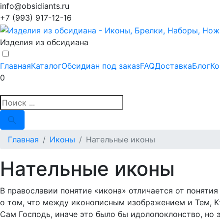
info@obsidiants.ru
+7 (993) 917-12-16
Изделия из обсидиана
Главная
Каталог
Обсидиан под заказ
FAQ
Доставка
Блог
Ко
0
Главная
Иконы
Нательные иконы
Нательные иконы
В православии понятие «икона» отличается от поняти
о том, что между иконописным изображением и Тем, Кт
Сам Господь, иначе это было бы идолопоклонство, но