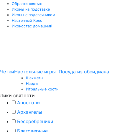
Образки святых
Иконы на подставке
Иконы с подсвечником
Настенный Крест
Иконостас домашний
Четки
Настольные игры
Посуда из обсидиана
Шахматы
Нарды
Игральные кости
Лики святости
Апостолы
Архангелы
Бессребреники
Благоверные