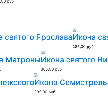
,00 руб
а святого Ярослава
Икона св
б
385,00 руб
а Матроны
Икона святого Н
б
385,00 руб
нежского
Икона Семистрель
385,00 руб