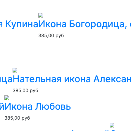
я Купина
Икона Богородица, 
385,00 руб
ица
Нательная икона Алекса
385,00 руб
й
Икона Любовь
385,00 руб