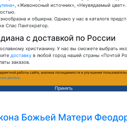
упина»
, «Живоносный источник», «Неувядаемый цвет».
остью.
знообразна и обширна. Однако у нас в каталоге пред
 же Спас Пантократор.
идиана с доставкой по России
ославному христианину. У нас вы сможете выбрать ик
ажите
доставку
в любой город нашей страны «Почтой Ро
латы заказов.
орректной работы сайта, анализа посещаемости и улучшения пользователь
ьных данных
.
Принять
кона Божьей Матери Феодо