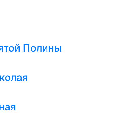
ятой Полины
иколая
ная