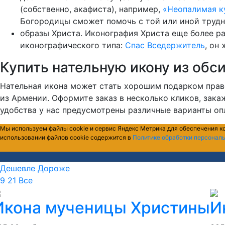
(собственно, акафиста), например,
«Неопалимая к
Богородицы сможет помочь с той или иной трудн
образы Христа. Иконография Христа еще более ра
иконографического типа:
Спас Вседержитель
, он
Купить нательную икону из обс
Нательная икона может стать хорошим подарком прав
из Армении. Оформите заказ в несколько кликов, зак
удобства у нас предусмотрены различные варианты оп
Мы используем файлы cookie и сервис Яндекс Метрика для обеспечения к
использовании файлов cookie содержится в
Политике обработки персонал
Дешевле
Дороже
9
21
Все
Икона мученицы Христины
И