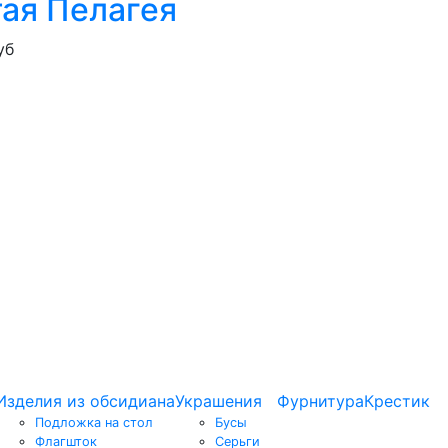
ая Пелагея
уб
Изделия из обсидиана
Украшения
Фурнитура
Крестик
Подложка на стол
Бусы
Флагшток
Серьги