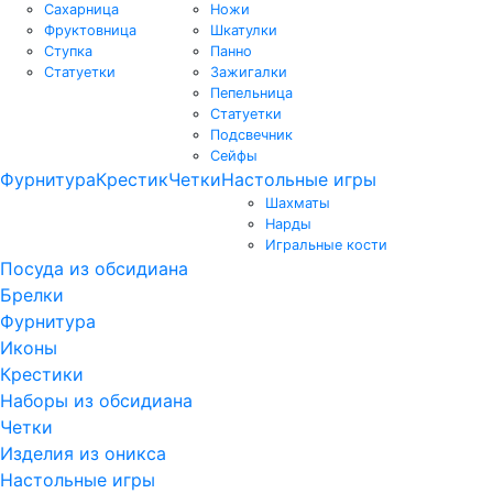
Сахарница
Ножи
Фруктовница
Шкатулки
Ступка
Панно
Статуетки
Зажигалки
Пепельница
Статуетки
Подсвечник
Сейфы
Фурнитура
Крестик
Четки
Настольные игры
Шахматы
Нарды
Игральные кости
Посуда из обсидиана
Брелки
Фурнитура
Иконы
Крестики
Наборы из обсидиана
Четки
Изделия из оникса
Настольные игры