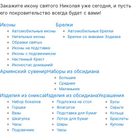
Закажите икону святого Николая уже сегодня, и пусть
его покровительство всегда будет с вами!
Иконы
Брелки
Автомобильные иконы
Автомобильные брелки
Нательные иконы
Брелки со знаками Зодиака
Образки святых
Иконы на подставке
Иконы с подсвечником
Настенный Крест
Иконостас домашний
Армянский сувенир
Наборы из обсидиана
Большие
Средние
Маленькие
Изделия из оникса
Изделия из обсидиана
Украшения
Набор бокалов
Подложка на стол
Бусы
Горшки
Флагшток
Серьги
Вазы
Подставка для бумаг
Кольца
Шкатулка
Лоток для бумаг
Браслеты
Часы
Шары
Кулоны
Подсвечник
Часы