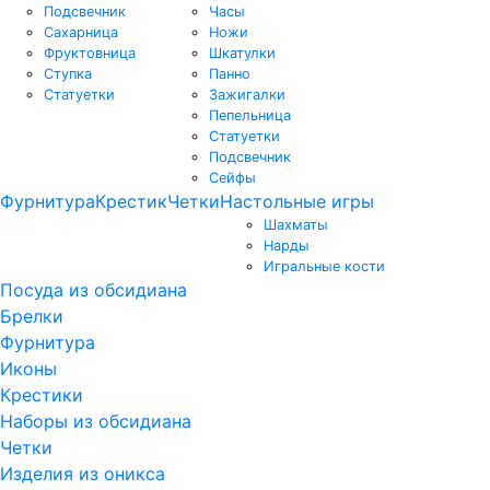
Подсвечник
Часы
Сахарница
Ножи
Фруктовница
Шкатулки
Ступка
Панно
Статуетки
Зажигалки
Пепельница
Статуетки
Подсвечник
Сейфы
Фурнитура
Крестик
Четки
Настольные игры
Шахматы
Нарды
Игральные кости
Посуда из обсидиана
Брелки
Фурнитура
Иконы
Крестики
Наборы из обсидиана
Четки
Изделия из оникса