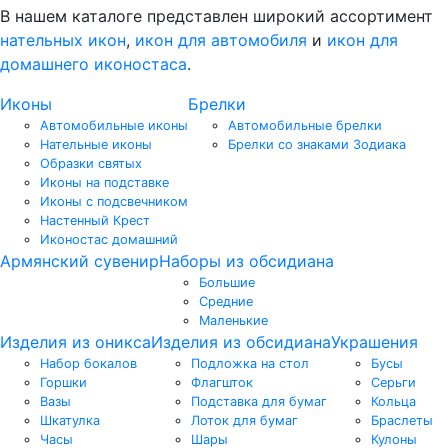
В нашем каталоге представлен широкий ассортимент
нательных икон
,
икон для автомобиля
и
икон для
домашнего иконостаса
.
Иконы
Брелки
Автомобильные иконы
Автомобильные брелки
Нательные иконы
Брелки со знаками Зодиака
Образки святых
Иконы на подставке
Иконы с подсвечником
Настенный Крест
Иконостас домашний
Армянский сувенир
Наборы из обсидиана
Большие
Средние
Маленькие
Изделия из оникса
Изделия из обсидиана
Украшения
Набор бокалов
Подложка на стол
Бусы
Горшки
Флагшток
Серьги
Вазы
Подставка для бумаг
Кольца
Шкатулка
Лоток для бумаг
Браслеты
Часы
Шары
Кулоны