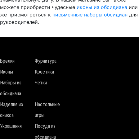
можете приобрести чудесные
иконы из обсидиана
или
же присмотреться к
письменные наборы обсидиан
для
руководителей.
Брелки
Фурнитура
Иконы
Крестики
Наборы из
Четки
обсидиана
Изделия из
Настольные
оникса
игры
Украшения
Посуда из
обсидиана