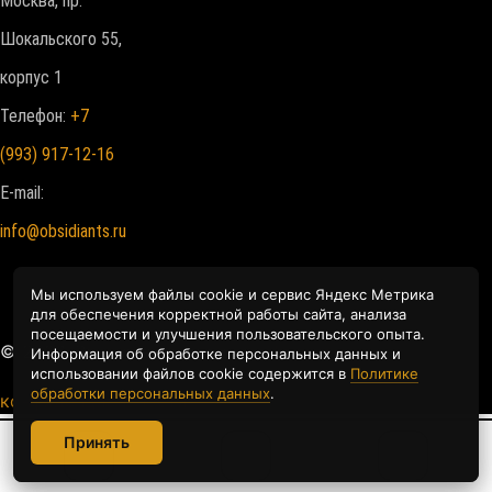
Москва, пр.
Шокальского 55,
корпус 1
Телефон:
+7
(993) 917-12-16
E-mail:
info@obsidiants.ru
Мы используем файлы cookie и сервис Яндекс Метрика
Мы используем файлы cookie и сервис Яндекс Метрика
для обеспечения корректной работы сайта, анализа
для обеспечения корректной работы сайта, анализа
посещаемости и улучшения пользовательского опыта.
посещаемости и улучшения пользовательского опыта.
© 2026. Все права защищены
Политика
Информация об обработке персональных данных и
Информация об обработке персональных данных и
использовании файлов cookie содержится в
использовании файлов cookie содержится в
Политике
Политике
обработки персональных данных
обработки персональных данных
.
.
конфиденциальности
Принять
Принять