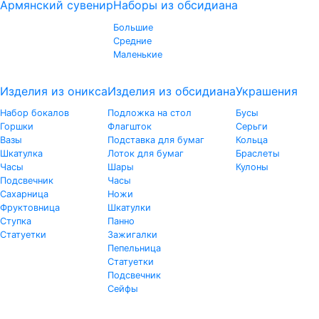
Армянский сувенир
Наборы из обсидиана
Большие
Средние
Маленькие
Изделия из оникса
Изделия из обсидиана
Украшения
Набор бокалов
Подложка на стол
Бусы
Горшки
Флагшток
Серьги
Вазы
Подставка для бумаг
Кольца
Шкатулка
Лоток для бумаг
Браслеты
Часы
Шары
Кулоны
Подсвечник
Часы
Сахарница
Ножи
Фруктовница
Шкатулки
Ступка
Панно
Статуетки
Зажигалки
Пепельница
Статуетки
Подсвечник
Сейфы