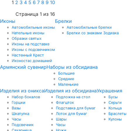
1
2
3
4
5
6
7
8
9
10
Страница 1 из 16
Иконы
Брелки
Автомобильные иконы
Автомобильные брелки
Нательные иконы
Брелки со знаками Зодиака
Образки святых
Иконы на подставке
Иконы с подсвечником
Настенный Крест
Иконостас домашний
Армянский сувенир
Наборы из обсидиана
Большие
Средние
Маленькие
Изделия из оникса
Изделия из обсидиана
Украшения
Набор бокалов
Подложка на стол
Бусы
Горшки
Флагшток
Серьги
Вазы
Подставка для бумаг
Кольца
Шкатулка
Лоток для бумаг
Браслеты
Часы
Шары
Кулоны
Подсвечник
Часы
Сахарница
Ножи