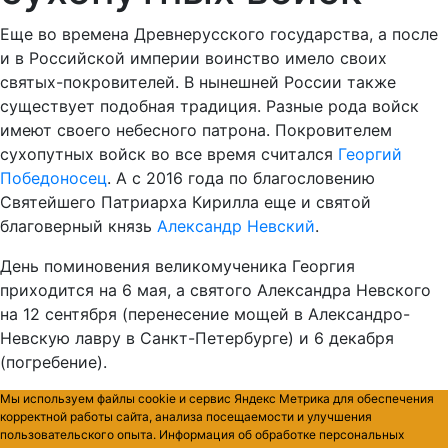
Еще во времена Древнерусского государства, а после
и в Российской империи воинство имело своих
святых-покровителей. В нынешней России также
существует подобная традиция. Разные рода войск
имеют своего небесного патрона. Покровителем
сухопутных войск во все время считался
Георгий
Победоносец
. А с 2016 года по благословению
Святейшего Патриарха Кирилла еще и святой
благоверный князь
Александр Невский
.
День поминовения великомученика Георгия
приходится на 6 мая, а святого Александра Невского
на 12 сентября (перенесение мощей в Александро-
Невскую лавру в Санкт-Петербурге) и 6 декабря
(погребение).
Мы используем файлы cookie и сервис Яндекс Метрика для обеспечения
корректной работы сайта, анализа посещаемости и улучшения
пользовательского опыта. Информация об обработке персональных