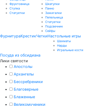
Фруктовница
Шкатулки
Ступка
Панно
Статуетки
Зажигалки
Пепельница
Статуетки
Подсвечник
Сейфы
Фурнитура
Крестик
Четки
Настольные игры
Шахматы
Нарды
Игральные кости
Посуда из обсидиана
Лики святости
Апостолы
Архангелы
Бессребреники
Благоверные
Блаженные
Великомученики