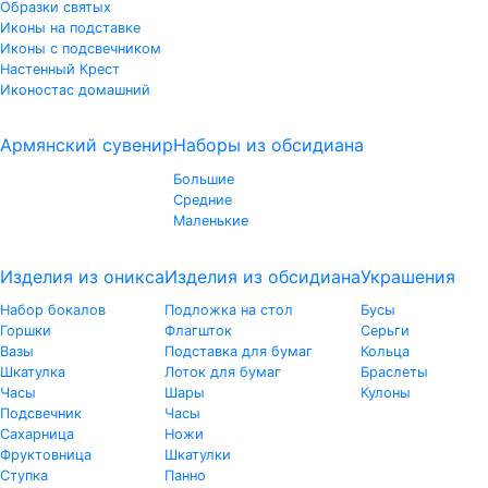
Образки святых
Иконы на подставке
Иконы с подсвечником
Настенный Крест
Иконостас домашний
Армянский сувенир
Наборы из обсидиана
Большие
Средние
Маленькие
Изделия из оникса
Изделия из обсидиана
Украшения
Набор бокалов
Подложка на стол
Бусы
Горшки
Флагшток
Серьги
Вазы
Подставка для бумаг
Кольца
Шкатулка
Лоток для бумаг
Браслеты
Часы
Шары
Кулоны
Подсвечник
Часы
Сахарница
Ножи
Фруктовница
Шкатулки
Ступка
Панно