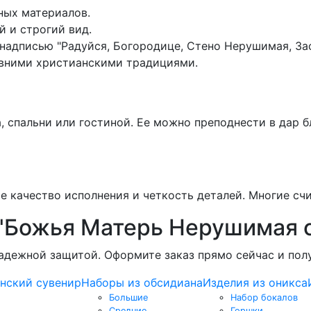
ных материалов.
 и строгий вид.
надписью "Радуйся, Богородице, Стено Нерушимая, Зас
евними христианскими традициями.
, спальни или гостиной. Ее можно преподнести в дар 
е качество исполнения и четкость деталей. Многие сч
 "Божья Матерь Нерушимая 
надежной защитой. Оформите заказ прямо сейчас и пол
нский сувенир
Наборы из обсидиана
Изделия из оникса
Большие
Набор бокалов
Средние
Горшки