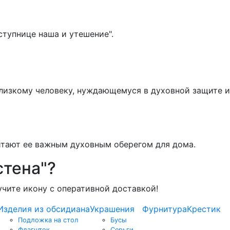
тупнице наша и утешение".
близкому человеку, нуждающемуся в духовной защите и
итают ее важным духовным оберегом для дома.
стена"?
учите икону с оперативной доставкой!
Изделия из обсидиана
Украшения
Фурнитура
Крестик
Подложка на стол
Бусы
Флагшток
Серьги