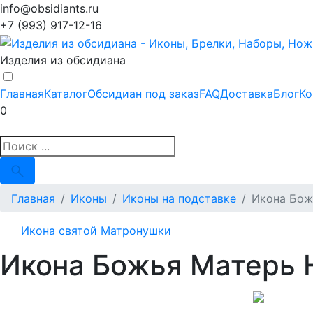
info@obsidiants.ru
+7 (993) 917-12-16
Изделия из обсидиана
Главная
Каталог
Обсидиан под заказ
FAQ
Доставка
Блог
Ко
0
Главная
Иконы
Иконы на подставке
Икона Бож
Икона святой Матронушки
Икона Божья Матерь 