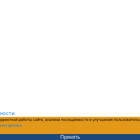
ьности
орректной работы сайта, анализа посещаемости и улучшения пользователь
ьных данных
.
Принять