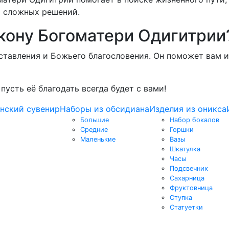
 сложных решений.
кону Богоматери Одигитрии
аставления и Божьего благословения. Он поможет вам 
усть её благодать всегда будет с вами!
нский сувенир
Наборы из обсидиана
Изделия из оникса
Большие
Набор бокалов
Средние
Горшки
Маленькие
Вазы
Шкатулка
Часы
Подсвечник
Сахарница
Фруктовница
Ступка
Статуетки