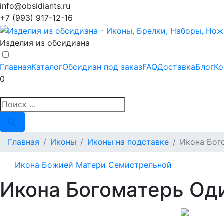
info@obsidiants.ru
+7 (993) 917-12-16
Изделия из обсидиана
Главная
Каталог
Обсидиан под заказ
FAQ
Доставка
Блог
Ко
0
Главная
Иконы
Иконы на подставке
Икона Бог
Икона Божией Матери Семистрельной
Икона Богоматерь Од