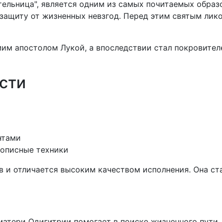
тельница", является одним из самых почитаемых образ
 защиту от жизненных невзгод. Перед этим святым лик
им апостолом Лукой, а впоследствии стал покровителе
сти
нтами
нописные техники
 и отличается высоким качеством исполнения. Она ст
атери Одигитрии помогает в поиске жизненного пути, 