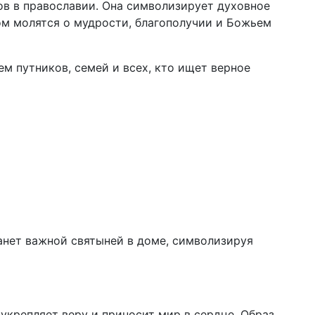
ов в православии. Она символизирует духовное
ом молятся о мудрости, благополучии и Божьем
м путников, семей и всех, кто ищет верное
анет важной святыней в доме, символизируя
укрепляет веру и приносит мир в сердце. Образ