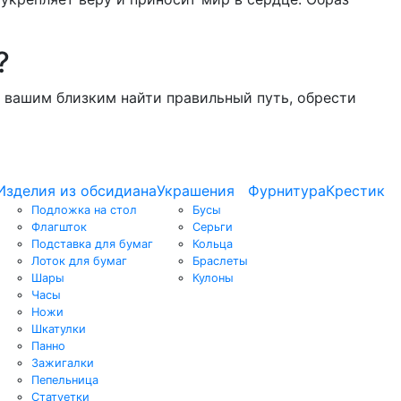
?
и вашим близким найти правильный путь, обрести
Изделия из обсидиана
Украшения
Фурнитура
Крестик
Подложка на стол
Бусы
Флагшток
Серьги
Подставка для бумаг
Кольца
Лоток для бумаг
Браслеты
Шары
Кулоны
Часы
Ножи
Шкатулки
Панно
Зажигалки
Пепельница
Статуетки