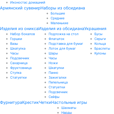
Иконостас домашний
Армянский сувенир
Наборы из обсидиана
Большие
Средние
Маленькие
Изделия из оникса
Изделия из обсидиана
Украшения
Набор бокалов
Подложка на стол
Бусы
Горшки
Флагшток
Серьги
Вазы
Подставка для бумаг
Кольца
Шкатулка
Лоток для бумаг
Браслеты
Часы
Шары
Кулоны
Подсвечник
Часы
Сахарница
Ножи
Фруктовница
Шкатулки
Ступка
Панно
Статуетки
Зажигалки
Пепельница
Статуетки
Подсвечник
Сейфы
Фурнитура
Крестик
Четки
Настольные игры
Шахматы
Нарды