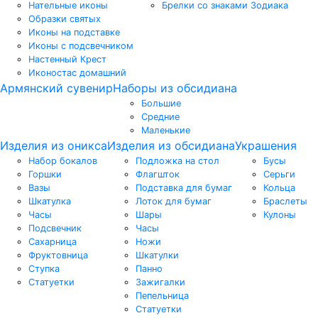
Нательные иконы
Брелки со знаками Зодиака
Образки святых
Иконы на подставке
Иконы с подсвечником
Настенный Крест
Иконостас домашний
Армянский сувенир
Наборы из обсидиана
Большие
Средние
Маленькие
Изделия из оникса
Изделия из обсидиана
Украшения
Набор бокалов
Подложка на стол
Бусы
Горшки
Флагшток
Серьги
Вазы
Подставка для бумаг
Кольца
Шкатулка
Лоток для бумаг
Браслеты
Часы
Шары
Кулоны
Подсвечник
Часы
Сахарница
Ножи
Фруктовница
Шкатулки
Ступка
Панно
Статуетки
Зажигалки
Пепельница
Статуетки