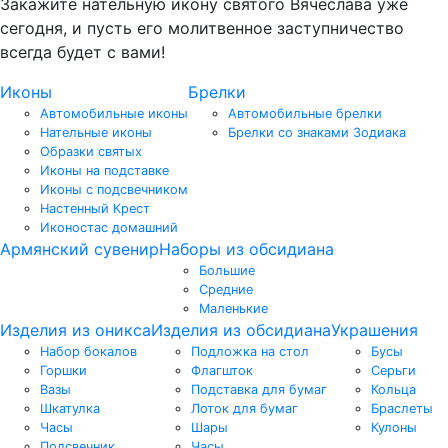
Закажите нательную икону святого Вячеслава уже
сегодня, и пусть его молитвенное заступничество
всегда будет с вами!
Иконы
Брелки
Автомобильные иконы
Автомобильные брелки
Нательные иконы
Брелки со знаками Зодиака
Образки святых
Иконы на подставке
Иконы с подсвечником
Настенный Крест
Иконостас домашний
Армянский сувенир
Наборы из обсидиана
Большие
Средние
Маленькие
Изделия из оникса
Изделия из обсидиана
Украшения
Набор бокалов
Подложка на стол
Бусы
Горшки
Флагшток
Серьги
Вазы
Подставка для бумаг
Кольца
Шкатулка
Лоток для бумаг
Браслеты
Часы
Шары
Кулоны
Подсвечник
Часы