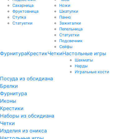
Сахарница
Ножи
Фруктовница
Шкатулки
Ступка
Панно
Статуетки
Зажигалки
Пепельница
Статуетки
Подсвечник
Сейфы
Фурнитура
Крестик
Четки
Настольные игры
Шахматы
Нарды
Игральные кости
Посуда из обсидиана
Брелки
Фурнитура
Иконы
Крестики
Наборы из обсидиана
Четки
Изделия из оникса
Настольные игры