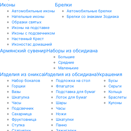
Иконы
Брелки
Автомобильные иконы
Автомобильные брелки
Нательные иконы
Брелки со знаками Зодиака
Образки святых
Иконы на подставке
Иконы с подсвечником
Настенный Крест
Иконостас домашний
Армянский сувенир
Наборы из обсидиана
Большие
Средние
Маленькие
Изделия из оникса
Изделия из обсидиана
Украшения
Набор бокалов
Подложка на стол
Бусы
Горшки
Флагшток
Серьги
Вазы
Подставка для бумаг
Кольца
Шкатулка
Лоток для бумаг
Браслеты
Часы
Шары
Кулоны
Подсвечник
Часы
Сахарница
Ножи
Фруктовница
Шкатулки
Ступка
Панно
Статуетки
Зажигалки