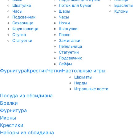
Шкатулка
Лоток для бумаг
Браслеты
Часы
Шары
Кулоны
Подсвечник
Часы
Сахарница
Ножи
Фруктовница
Шкатулки
Ступка
Панно
Статуетки
Зажигалки
Пепельница
Статуетки
Подсвечник
Сейфы
Фурнитура
Крестик
Четки
Настольные игры
Шахматы
Нарды
Игральные кости
Посуда из обсидиана
Брелки
Фурнитура
Иконы
Крестики
Наборы из обсидиана