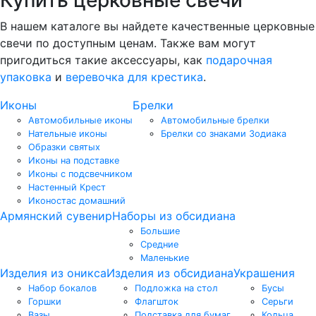
Купить церковные свечи
В нашем каталоге вы найдете качественные церковные
свечи по доступным ценам. Также вам могут
пригодиться такие аксессуары, как
подарочная
упаковка
и
веревочка для крестика
.
Иконы
Брелки
Автомобильные иконы
Автомобильные брелки
Нательные иконы
Брелки со знаками Зодиака
Образки святых
Иконы на подставке
Иконы с подсвечником
Настенный Крест
Иконостас домашний
Армянский сувенир
Наборы из обсидиана
Большие
Средние
Маленькие
Изделия из оникса
Изделия из обсидиана
Украшения
Набор бокалов
Подложка на стол
Бусы
Горшки
Флагшток
Серьги
Вазы
Подставка для бумаг
Кольца