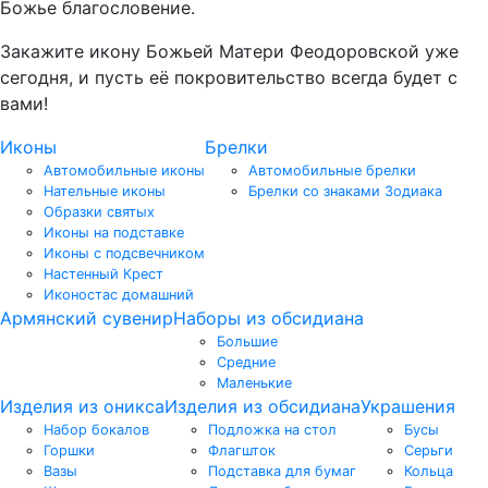
Божье благословение.
Закажите икону Божьей Матери Феодоровской уже
сегодня, и пусть её покровительство всегда будет с
вами!
Иконы
Брелки
Автомобильные иконы
Автомобильные брелки
Нательные иконы
Брелки со знаками Зодиака
Образки святых
Иконы на подставке
Иконы с подсвечником
Настенный Крест
Иконостас домашний
Армянский сувенир
Наборы из обсидиана
Большие
Средние
Маленькие
Изделия из оникса
Изделия из обсидиана
Украшения
Набор бокалов
Подложка на стол
Бусы
Горшки
Флагшток
Серьги
Вазы
Подставка для бумаг
Кольца