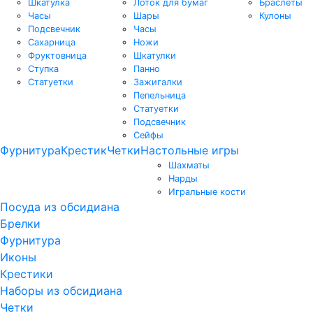
Шкатулка
Лоток для бумаг
Браслеты
Часы
Шары
Кулоны
Подсвечник
Часы
Сахарница
Ножи
Фруктовница
Шкатулки
Ступка
Панно
Статуетки
Зажигалки
Пепельница
Статуетки
Подсвечник
Сейфы
Фурнитура
Крестик
Четки
Настольные игры
Шахматы
Нарды
Игральные кости
Посуда из обсидиана
Брелки
Фурнитура
Иконы
Крестики
Наборы из обсидиана
Четки