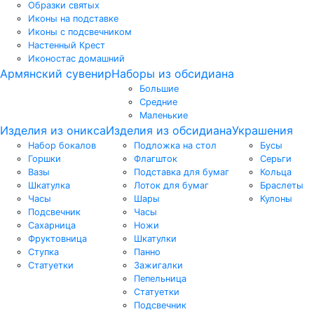
Образки святых
Иконы на подставке
Иконы с подсвечником
Настенный Крест
Иконостас домашний
Армянский сувенир
Наборы из обсидиана
Большие
Средние
Маленькие
Изделия из оникса
Изделия из обсидиана
Украшения
Набор бокалов
Подложка на стол
Бусы
Горшки
Флагшток
Серьги
Вазы
Подставка для бумаг
Кольца
Шкатулка
Лоток для бумаг
Браслеты
Часы
Шары
Кулоны
Подсвечник
Часы
Сахарница
Ножи
Фруктовница
Шкатулки
Ступка
Панно
Статуетки
Зажигалки
Пепельница
Статуетки
Подсвечник