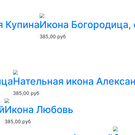
я Купина
Икона Богородица, 
385,00 руб
ица
Нательная икона Алекса
385,00 руб
й
Икона Любовь
385,00 руб