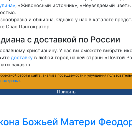
упина»
, «Живоносный источник», «Неувядаемый цвет».
остью.
знообразна и обширна. Однако у нас в каталоге пред
 же Спас Пантократор.
идиана с доставкой по России
ославному христианину. У нас вы сможете выбрать ик
ажите
доставку
в любой город нашей страны «Почтой Ро
латы заказов.
орректной работы сайта, анализа посещаемости и улучшения пользователь
ьных данных
.
Принять
кона Божьей Матери Феодо