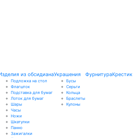
Изделия из обсидиана
Украшения
Фурнитура
Крестик
Подложка на стол
Бусы
Флагшток
Серьги
Подставка для бумаг
Кольца
Лоток для бумаг
Браслеты
Шары
Кулоны
Часы
Ножи
Шкатулки
Панно
Зажигалки