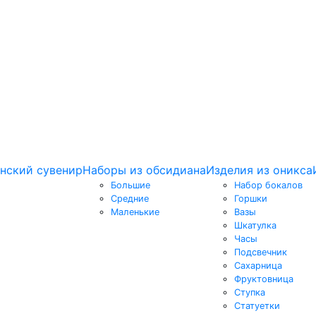
нский сувенир
Наборы из обсидиана
Изделия из оникса
Большие
Набор бокалов
Средние
Горшки
Маленькие
Вазы
Шкатулка
Часы
Подсвечник
Сахарница
Фруктовница
Ступка
Статуетки