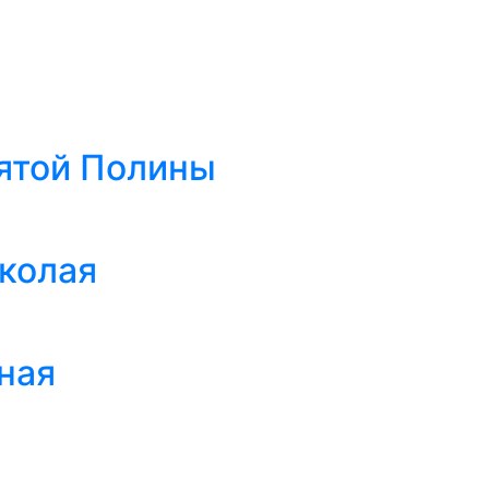
ятой Полины
иколая
ная