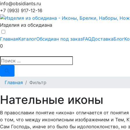
info@obsidiants.ru
+7 (993) 917-12-16
Изделия из обсидиана
Главная
Каталог
Обсидиан под заказ
FAQ
Доставка
Блог
Ко
0
Главная
Фильтр
Нательные иконы
В православии понятие «икона» отличается от поняти
о том, что между иконописным изображением и Тем, Кт
Сам Господь, иначе это было бы идолопоклонство, но