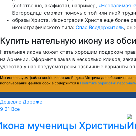
(собственно, акафиста), например,
«Неопалимая к
Богородицы сможет помочь с той или иной трудн
образы Христа. Иконография Христа еще более ра
иконографического типа:
Спас Вседержитель
, он
Купить нательную икону из обс
Нательная икона может стать хорошим подарком прав
из Армении. Оформите заказ в несколько кликов, зак
удобства у нас предусмотрены различные варианты оп
Мы используем файлы cookie и сервис Яндекс Метрика для обеспечения к
использовании файлов cookie содержится в
Политике обработки персонал
Дешевле
Дороже
9
21
Все
Икона мученицы Христины
И