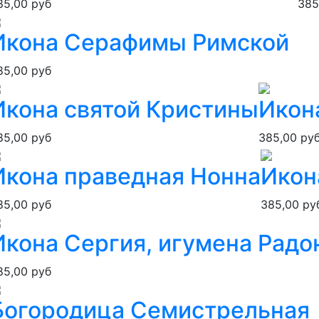
85,00 руб
385
Икона Серафимы Римской
85,00 руб
Икона святой Кристины
Икон
85,00 руб
385,00 ру
Икона праведная Нонна
Икон
85,00 руб
385,00 ру
Икона Сергия, игумена Радо
85,00 руб
Богородица Семистрельная