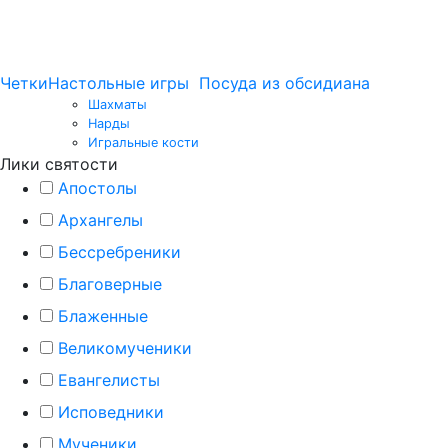
Четки
Настольные игры
Посуда из обсидиана
Шахматы
Нарды
Игральные кости
Лики святости
Апостолы
Архангелы
Бессребреники
Благоверные
Блаженные
Великомученики
Евангелисты
Исповедники
Мученики