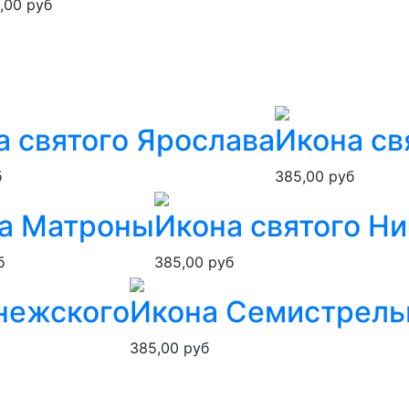
,00 руб
а святого Ярослава
Икона св
б
385,00 руб
а Матроны
Икона святого Н
б
385,00 руб
нежского
Икона Семистрель
385,00 руб