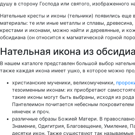
душу в сторону Господа или святого, изображенного на
Нательные кресты и иконы (тельники) появились еще 
материалы: те или иные металлы и сплавы, древесина
крестами и иконами, можно найти и деревянные, и ко
обсидиана (он относится к магматической горной поро
Нательная икона из обсиди
В нашем каталоге представлен большой выбор нательн
также каждая икона имеет ушко, в которое можно про
христианские мученики, великомученики,
пророк
тезоименным иконам: их приобретают самостоятел
такие иконы могут быть выбраны, исходя из рода
Пантелеимон почитается небесным покровителем
нянечек и проч.
различные образы Божией Матери. В православно
Знамение, Одигитрия, Благовещение, Умиление, П
десятки икон. Также существуют так называемые 