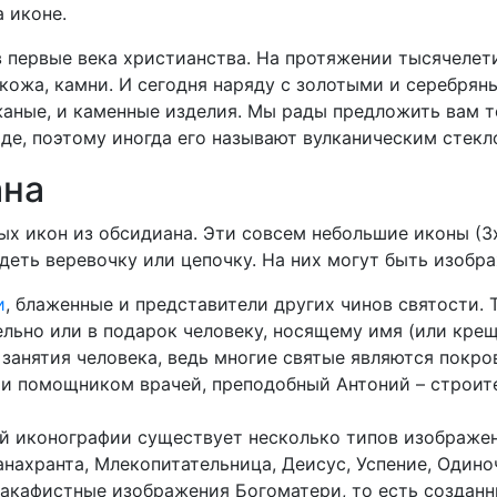
 иконе.
в первые века христианства. На протяжении тысячелет
, кожа, камни. И сегодня наряду с золотыми и серебр
жаные, и каменные изделия. Мы рады предложить вам т
де, поэтому иногда его называют вулканическим стекл
ана
ых икон из обсидиана. Эти совсем небольшие иконы (3
деть веревочку или цепочку. На них могут быть изобр
и
, блаженные и представители других чинов святости.
ьно или в подарок человеку, носящему имя (или крещ
 занятия человека, ведь многие святые являются покр
 и помощником врачей, преподобный Антоний – строит
й иконографии существует несколько типов изображе
анахранта, Млекопитательница, Деисус, Успение, Один
акафистные изображения Богоматери, то есть созданн