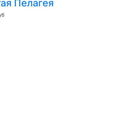
ая Пелагея
уб