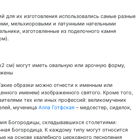
ий для их изготовления использовались самые разные
яными, мельхиоровыми и латунными нательными
ельники, изготовленные из поделочного камня
ом).
х2 см) могут иметь овальную или арочную форму,
ажены
 Такие образки можно отнести к именным или
енного именем) изображенного святого. Кроме того,
овителями тех или иных профессий: великомученик
елей, мученица
Алла Готфская
– медсестер, сиделок,
ния Богородицы, складывавшихся столетиями:
очная Богородица. К каждому типу могут относится
ые на основе хвалебного церковного песнопения