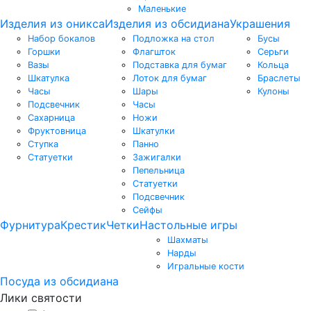
Маленькие
Изделия из оникса
Изделия из обсидиана
Украшения
Набор бокалов
Подложка на стол
Бусы
Горшки
Флагшток
Серьги
Вазы
Подставка для бумаг
Кольца
Шкатулка
Лоток для бумаг
Браслеты
Часы
Шары
Кулоны
Подсвечник
Часы
Сахарница
Ножи
Фруктовница
Шкатулки
Ступка
Панно
Статуетки
Зажигалки
Пепельница
Статуетки
Подсвечник
Сейфы
Фурнитура
Крестик
Четки
Настольные игры
Шахматы
Нарды
Игральные кости
Посуда из обсидиана
Лики святости