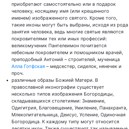
приобретают самостоятельно или в подарок
человеку, носящему имя (или крещенного
именем) изображенного святого. Кроме того,
такие иконы могут быть выбраны, исходя из рода
занятия человека, ведь многие святые являются
покровителями тех или иных профессий:
великомученик Пантелеимон почитается
небесным покровителем и помощником врачей,
преподобный Антоний – строителей, мученица
Алла Готфская
– медсестер, сиделок, нянечек и
проч.
различные образы Божией Матери. В
православной иконографии существует
несколько типов изображения Богородицы,
складывавшихся столетиями: Знамение,
Одигитрия, Благовещение, Умиление, Панахранта,
Млекопитательница, Деисус, Успение, Одиночная
Богородица. К каждому типу могут относится
десятки икон. Также существуют так называемые