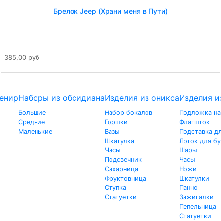
Брелок Jeep (Храни меня в Пути)
385,00 руб
енир
Наборы из обсидиана
Изделия из оникса
Изделия и
Большие
Набор бокалов
Подложка на
Средние
Горшки
Флагшток
Маленькие
Вазы
Подставка д
Шкатулка
Лоток для б
Часы
Шары
Подсвечник
Часы
Сахарница
Ножи
Фруктовница
Шкатулки
Ступка
Панно
Статуетки
Зажигалки
Пепельница
Статуетки