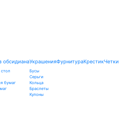
з обсидиана
Украшения
Фурнитура
Крестик
Четки
 стол
Бусы
Серьги
ля бумаг
Кольца
умаг
Браслеты
Кулоны