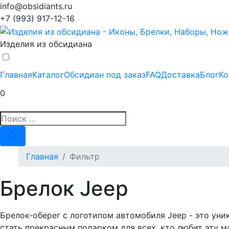
info@obsidiants.ru
+7 (993) 917-12-16
Изделия из обсидиана
Главная
Каталог
Обсидиан под заказ
FAQ
Доставка
Блог
Ко
0
Главная
Фильтр
Брелок Jeep
Брелок-оберег с логотипом автомобиля Jeep - это ун
стать прекрасным подарком для всех, кто любит эту 