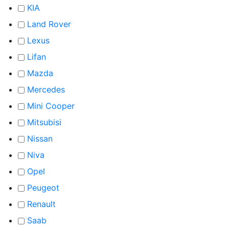
KIA
Land Rover
Lexus
Lifan
Mazda
Mercedes
Mini Cooper
Mitsubisi
Nissan
Niva
Opel
Peugeot
Renault
Saab