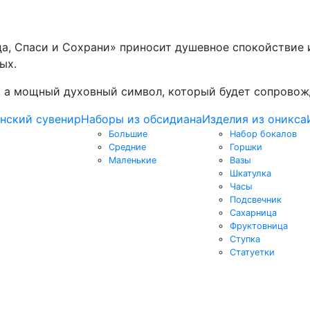
ца, Спаси и Сохрани» приносит душевное спокойствие 
ых.
е, а мощный духовный символ, который будет сопровож
нский сувенир
Наборы из обсидиана
Изделия из оникса
Большие
Набор бокалов
Средние
Горшки
Маленькие
Вазы
Шкатулка
Часы
Подсвечник
Сахарница
Фруктовница
Ступка
Статуетки