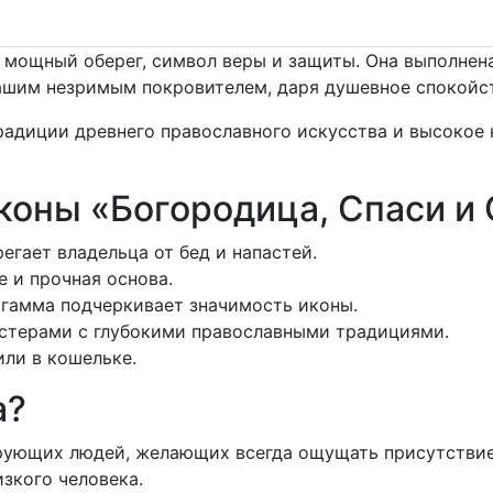
о мощный оберег, символ веры и защиты. Она выполнен
вашим незримым покровителем, даря душевное спокойст
традиции древнего православного искусства и высокое
коны «Богородица, Спаси и
егает владельца от бед и напастей.
 и прочная основа.
 гамма подчеркивает значимость иконы.
астерами с глубокими православными традициями.
или в кошельке.
а?
ерующих людей, желающих всегда ощущать присутстви
зкого человека.