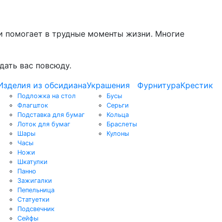
и помогает в трудные моменты жизни. Многие
дать вас повсюду.
Изделия из обсидиана
Украшения
Фурнитура
Крестик
Подложка на стол
Бусы
Флагшток
Серьги
Подставка для бумаг
Кольца
Лоток для бумаг
Браслеты
Шары
Кулоны
Часы
Ножи
Шкатулки
Панно
Зажигалки
Пепельница
Статуетки
Подсвечник
Сейфы