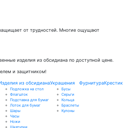
и защищает от трудностей. Многие ощущают
венные изделия из обсидиана по доступной цене.
телем и защитником!
Изделия из обсидиана
Украшения
Фурнитура
Крестик
Подложка на стол
Бусы
Флагшток
Серьги
Подставка для бумаг
Кольца
Лоток для бумаг
Браслеты
Шары
Кулоны
Часы
Ножи
Шкатулки