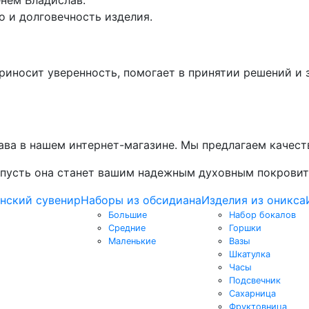
о и долговечность изделия.
приносит уверенность, помогает в принятии решений 
ава в нашем интернет-магазине. Мы предлагаем качест
– пусть она станет вашим надежным духовным покрови
нский сувенир
Наборы из обсидиана
Изделия из оникса
Большие
Набор бокалов
Средние
Горшки
Маленькие
Вазы
Шкатулка
Часы
Подсвечник
Сахарница
Фруктовница