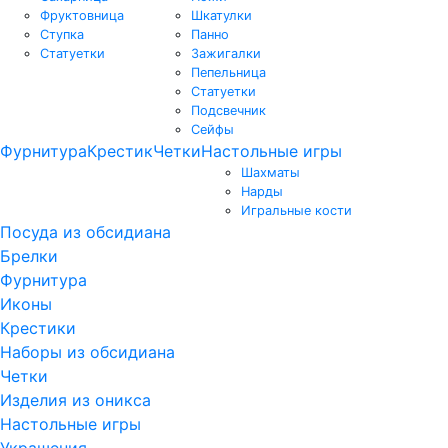
Фруктовница
Шкатулки
Ступка
Панно
Статуетки
Зажигалки
Пепельница
Статуетки
Подсвечник
Сейфы
Фурнитура
Крестик
Четки
Настольные игры
Шахматы
Нарды
Игральные кости
Посуда из обсидиана
Брелки
Фурнитура
Иконы
Крестики
Наборы из обсидиана
Четки
Изделия из оникса
Настольные игры