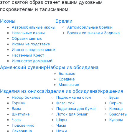
этот святой образ станет вашим духовным
покровителем и талисманом!
Иконы
Брелки
Автомобильные иконы
Автомобильные брелки
Нательные иконы
Брелки со знаками Зодиака
Образки святых
Иконы на подставке
Иконы с подсвечником
Настенный Крест
Иконостас домашний
Армянский сувенир
Наборы из обсидиана
Большие
Средние
Маленькие
Изделия из оникса
Изделия из обсидиана
Украшения
Набор бокалов
Подложка на стол
Бусы
Горшки
Флагшток
Серьги
Вазы
Подставка для бумаг
Кольца
Шкатулка
Лоток для бумаг
Браслеты
Часы
Шары
Кулоны
Подсвечник
Часы
Сахарница
Ножи