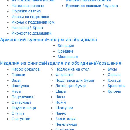
Автомобильные иконы
Автомобильные брелки
Нательные иконы
Брелки со знаками Зодиака
Образки святых
Иконы на подставке
Иконы с подсвечником
Настенный Крест
Иконостас домашний
Армянский сувенир
Наборы из обсидиана
Большие
Средние
Маленькие
Изделия из оникса
Изделия из обсидиана
Украшения
Набор бокалов
Подложка на стол
Бусы
Горшки
Флагшток
Серьги
Вазы
Подставка для бумаг
Кольца
Шкатулка
Лоток для бумаг
Браслеты
Часы
Шары
Кулоны
Подсвечник
Часы
Сахарница
Ножи
Фруктовница
Шкатулки
Ступка
Панно
Статуетки
Зажигалки
Пепельница
Статуетки