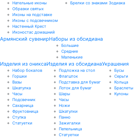
Нательные иконы
Брелки со знаками Зодиака
Образки святых
Иконы на подставке
Иконы с подсвечником
Настенный Крест
Иконостас домашний
Армянский сувенир
Наборы из обсидиана
Большие
Средние
Маленькие
Изделия из оникса
Изделия из обсидиана
Украшения
Набор бокалов
Подложка на стол
Бусы
Горшки
Флагшток
Серьги
Вазы
Подставка для бумаг
Кольца
Шкатулка
Лоток для бумаг
Браслеты
Часы
Шары
Кулоны
Подсвечник
Часы
Сахарница
Ножи
Фруктовница
Шкатулки
Ступка
Панно
Статуетки
Зажигалки
Пепельница
Статуетки