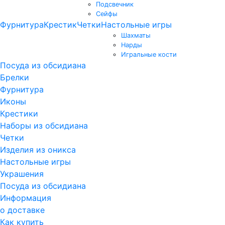
Подсвечник
Сейфы
Фурнитура
Крестик
Четки
Настольные игры
Шахматы
Нарды
Игральные кости
Посуда из обсидиана
Брелки
Фурнитура
Иконы
Крестики
Наборы из обсидиана
Четки
Изделия из оникса
Настольные игры
Украшения
Посуда из обсидиана
Информация
о доставке
Как купить