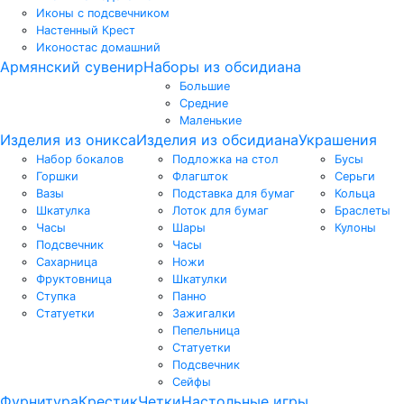
Иконы с подсвечником
Настенный Крест
Иконостас домашний
Армянский сувенир
Наборы из обсидиана
Большие
Средние
Маленькие
Изделия из оникса
Изделия из обсидиана
Украшения
Набор бокалов
Подложка на стол
Бусы
Горшки
Флагшток
Серьги
Вазы
Подставка для бумаг
Кольца
Шкатулка
Лоток для бумаг
Браслеты
Часы
Шары
Кулоны
Подсвечник
Часы
Сахарница
Ножи
Фруктовница
Шкатулки
Ступка
Панно
Статуетки
Зажигалки
Пепельница
Статуетки
Подсвечник
Сейфы
Фурнитура
Крестик
Четки
Настольные игры