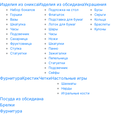
Изделия из оникса
Изделия из обсидиана
Украшения
Набор бокалов
Подложка на стол
Бусы
Горшки
Флагшток
Серьги
Вазы
Подставка для бумаг
Кольца
Шкатулка
Лоток для бумаг
Браслеты
Часы
Шары
Кулоны
Подсвечник
Часы
Сахарница
Ножи
Фруктовница
Шкатулки
Ступка
Панно
Статуетки
Зажигалки
Пепельница
Статуетки
Подсвечник
Сейфы
Фурнитура
Крестик
Четки
Настольные игры
Шахматы
Нарды
Игральные кости
Посуда из обсидиана
Брелки
Фурнитура