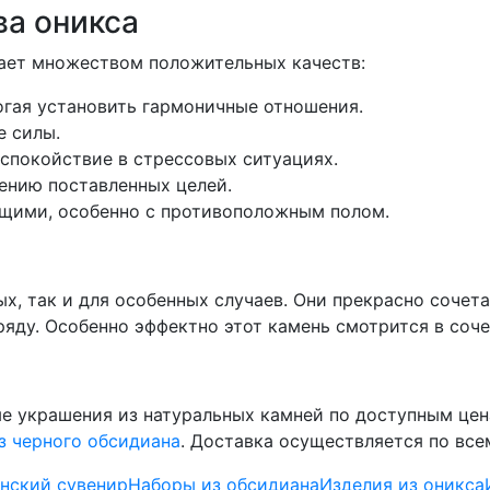
ва оникса
адает множеством положительных качеств:
огая установить гармоничные отношения.
е силы.
 спокойствие в стрессовых ситуациях.
ению поставленных целей.
щими, особенно с противоположным полом.
ых, так и для особенных случаев. Они прекрасно сочет
яду. Особенно эффектно этот камень смотрится в соче
ые украшения из натуральных камней по доступным це
з черного обсидиана
. Доставка осуществляется по все
нский сувенир
Наборы из обсидиана
Изделия из оникса