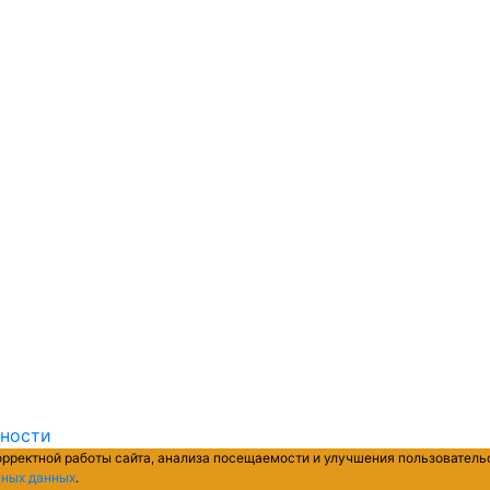
ьности
орректной работы сайта, анализа посещаемости и улучшения пользователь
ьных данных
.