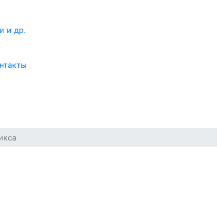
нтакты
икса