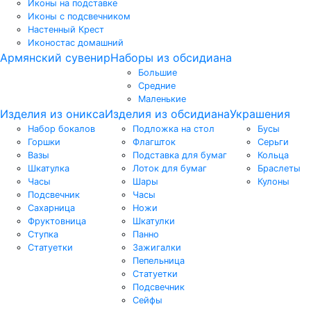
Иконы на подставке
Иконы с подсвечником
Настенный Крест
Иконостас домашний
Армянский сувенир
Наборы из обсидиана
Большие
Средние
Маленькие
Изделия из оникса
Изделия из обсидиана
Украшения
Набор бокалов
Подложка на стол
Бусы
Горшки
Флагшток
Серьги
Вазы
Подставка для бумаг
Кольца
Шкатулка
Лоток для бумаг
Браслеты
Часы
Шары
Кулоны
Подсвечник
Часы
Сахарница
Ножи
Фруктовница
Шкатулки
Ступка
Панно
Статуетки
Зажигалки
Пепельница
Статуетки
Подсвечник
Сейфы