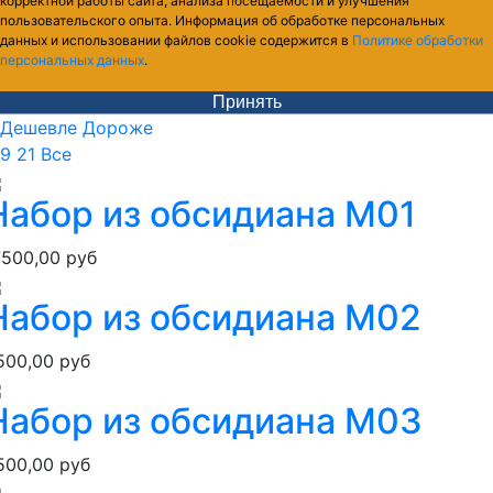
корректной работы сайта, анализа посещаемости и улучшения
пользовательского опыта. Информация об обработке персональных
данных и использовании файлов cookie содержится в
Политике обработки
персональных данных
.
Принять
Дешевле
Дороже
9
21
Все
Набор из обсидиана М01
7500,00 руб
Набор из обсидиана М02
500,00 руб
Набор из обсидиана М03
500,00 руб