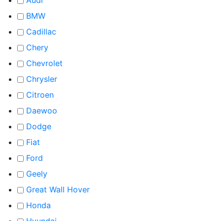
BMW
Cadillac
Chery
Chevrolet
Chrysler
Citroen
Daewoo
Dodge
Fiat
Ford
Geely
Great Wall Hover
Honda
Hyundai