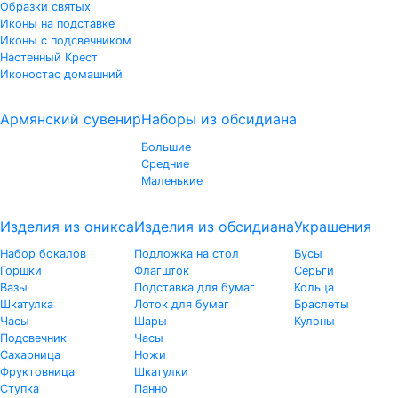
Образки святых
Иконы на подставке
Иконы с подсвечником
Настенный Крест
Иконостас домашний
Армянский сувенир
Наборы из обсидиана
Большие
Средние
Маленькие
Изделия из оникса
Изделия из обсидиана
Украшения
Набор бокалов
Подложка на стол
Бусы
Горшки
Флагшток
Серьги
Вазы
Подставка для бумаг
Кольца
Шкатулка
Лоток для бумаг
Браслеты
Часы
Шары
Кулоны
Подсвечник
Часы
Сахарница
Ножи
Фруктовница
Шкатулки
Ступка
Панно