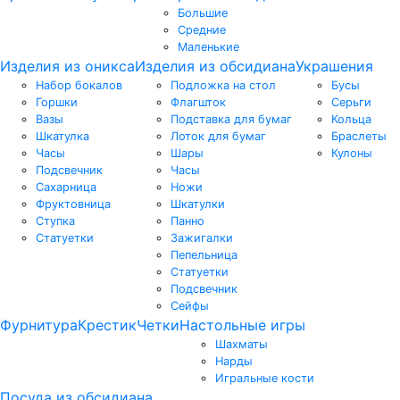
Большие
Средние
Маленькие
Изделия из оникса
Изделия из обсидиана
Украшения
Набор бокалов
Подложка на стол
Бусы
Горшки
Флагшток
Серьги
Вазы
Подставка для бумаг
Кольца
Шкатулка
Лоток для бумаг
Браслеты
Часы
Шары
Кулоны
Подсвечник
Часы
Сахарница
Ножи
Фруктовница
Шкатулки
Ступка
Панно
Статуетки
Зажигалки
Пепельница
Статуетки
Подсвечник
Сейфы
Фурнитура
Крестик
Четки
Настольные игры
Шахматы
Нарды
Игральные кости
Посуда из обсидиана