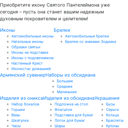
Приобретите икону Святого Пантелеймона уже
сегодня – пусть она станет вашим надежным
духовным покровителем и целителем!
Иконы
Брелки
Автомобильные иконы
Автомобильные брелки
Нательные иконы
Брелки со знаками Зодиака
Образки святых
Иконы на подставке
Иконы с подсвечником
Настенный Крест
Иконостас домашний
Армянский сувенир
Наборы из обсидиана
Большие
Средние
Маленькие
Изделия из оникса
Изделия из обсидиана
Украшения
Набор бокалов
Подложка на стол
Бусы
Горшки
Флагшток
Серьги
Вазы
Подставка для бумаг
Кольца
Шкатулка
Лоток для бумаг
Браслеты
Часы
Шары
Кулоны