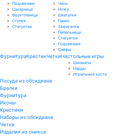
Подсвечник
Часы
Сахарница
Ножи
Фруктовница
Шкатулки
Ступка
Панно
Статуетки
Зажигалки
Пепельница
Статуетки
Подсвечник
Сейфы
Фурнитура
Крестик
Четки
Настольные игры
Шахматы
Нарды
Игральные кости
Посуда из обсидиана
Брелки
Фурнитура
Иконы
Крестики
Наборы из обсидиана
Четки
Изделия из оникса