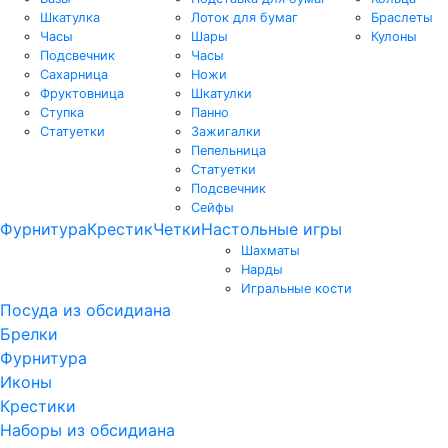
Шкатулка
Лоток для бумаг
Браслеты
Часы
Шары
Кулоны
Подсвечник
Часы
Сахарница
Ножи
Фруктовница
Шкатулки
Ступка
Панно
Статуетки
Зажигалки
Пепельница
Статуетки
Подсвечник
Сейфы
Фурнитура
Крестик
Четки
Настольные игры
Шахматы
Нарды
Игральные кости
Посуда из обсидиана
Брелки
Фурнитура
Иконы
Крестики
Наборы из обсидиана