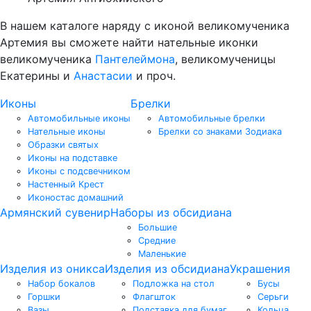
В нашем каталоге наряду с иконой великомученика
Артемия вы сможете найти нательные иконки
великомученика
Пантелеймона
, великомученицы
Екатерины и
Анастасии
и проч.
Иконы
Брелки
Автомобильные иконы
Автомобильные брелки
Нательные иконы
Брелки со знаками Зодиака
Образки святых
Иконы на подставке
Иконы с подсвечником
Настенный Крест
Иконостас домашний
Армянский сувенир
Наборы из обсидиана
Большие
Средние
Маленькие
Изделия из оникса
Изделия из обсидиана
Украшения
Набор бокалов
Подложка на стол
Бусы
Горшки
Флагшток
Серьги
Вазы
Подставка для бумаг
Кольца