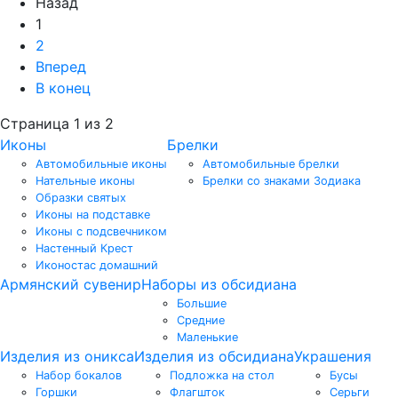
Назад
1
2
Вперед
В конец
Страница 1 из 2
Иконы
Брелки
Автомобильные иконы
Автомобильные брелки
Нательные иконы
Брелки со знаками Зодиака
Образки святых
Иконы на подставке
Иконы с подсвечником
Настенный Крест
Иконостас домашний
Армянский сувенир
Наборы из обсидиана
Большие
Средние
Маленькие
Изделия из оникса
Изделия из обсидиана
Украшения
Набор бокалов
Подложка на стол
Бусы
Горшки
Флагшток
Серьги