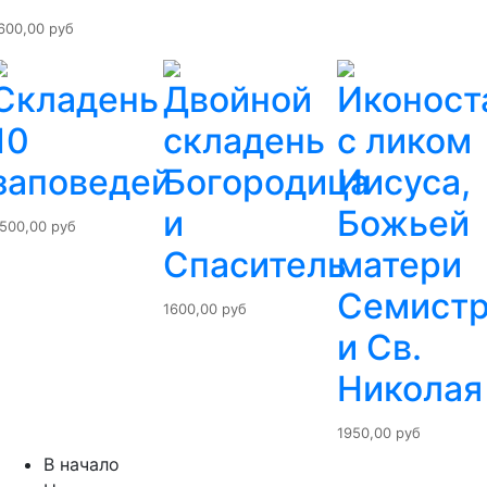
600,00 руб
Складень
Двойной
Иконост
10
складень
с ликом
заповедей
Богородица
Иисуса,
и
Божьей
500,00 руб
Спаситель
матери
Семистр
1600,00 руб
и Св.
Николая
1950,00 руб
В начало