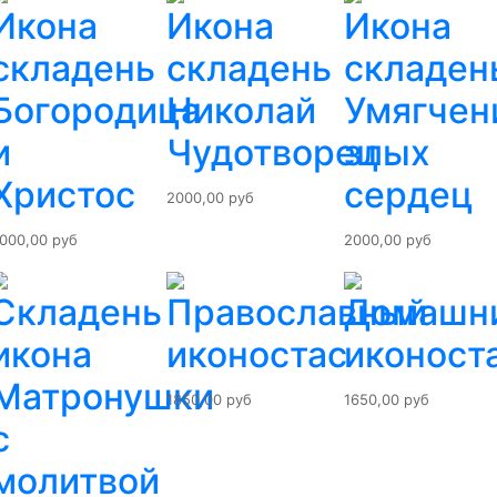
Икона
Икона
Икона
складень
складень
складен
Богородица
Николай
Умягчен
и
Чудотворец
злых
Христос
сердец
2000,00 руб
000,00 руб
2000,00 руб
Складень
Православный
Домашн
икона
иконостас
иконост
Матронушки
1850,00 руб
1650,00 руб
с
молитвой