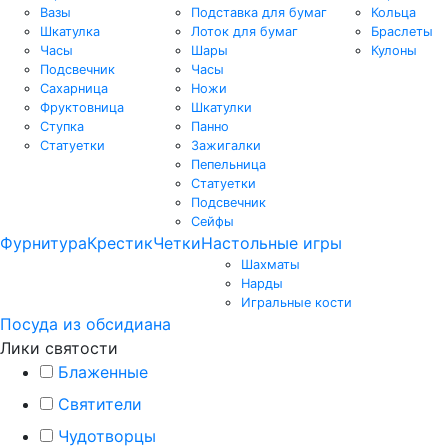
Вазы
Подставка для бумаг
Кольца
Шкатулка
Лоток для бумаг
Браслеты
Часы
Шары
Кулоны
Подсвечник
Часы
Сахарница
Ножи
Фруктовница
Шкатулки
Ступка
Панно
Статуетки
Зажигалки
Пепельница
Статуетки
Подсвечник
Сейфы
Фурнитура
Крестик
Четки
Настольные игры
Шахматы
Нарды
Игральные кости
Посуда из обсидиана
Лики святости
Блаженные
Святители
Чудотворцы