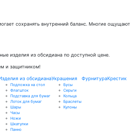
могает сохранять внутренний баланс. Многие ощущают
ные изделия из обсидиана по доступной цене.
ем и защитником!
Изделия из обсидиана
Украшения
Фурнитура
Крестик
Подложка на стол
Бусы
Флагшток
Серьги
Подставка для бумаг
Кольца
Лоток для бумаг
Браслеты
Шары
Кулоны
Часы
Ножи
Шкатулки
Панно