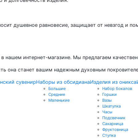
носит душевное равновесие, защищает от невзгод и по
 в нашем интернет-магазине. Мы предлагаем качествен
усть она станет вашим надежным духовным покровител
нский сувенир
Наборы из обсидиана
Изделия из оникса
Большие
Набор бокалов
Средние
Горшки
Маленькие
Вазы
Шкатулка
Часы
Подсвечник
Сахарница
Фруктовница
Ступка