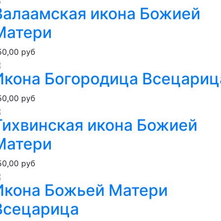
Валаамская икона Божией
Матери
50,00 руб
Икона Богородица Всецариц
50,00 руб
Тихвинская икона Божией
Матери
50,00 руб
Икона Божьей Матери
Всецарица