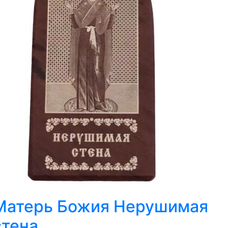
Матерь Божия Нерушимая
стена