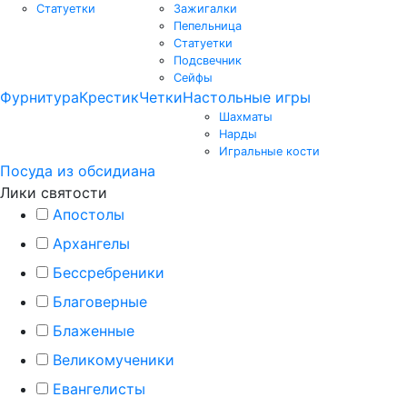
Статуетки
Зажигалки
Пепельница
Статуетки
Подсвечник
Сейфы
Фурнитура
Крестик
Четки
Настольные игры
Шахматы
Нарды
Игральные кости
Посуда из обсидиана
Лики святости
Апостолы
Архангелы
Бессребреники
Благоверные
Блаженные
Великомученики
Евангелисты