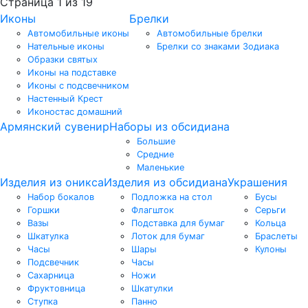
Страница 1 из 19
Иконы
Брелки
Автомобильные иконы
Автомобильные брелки
Нательные иконы
Брелки со знаками Зодиака
Образки святых
Иконы на подставке
Иконы с подсвечником
Настенный Крест
Иконостас домашний
Армянский сувенир
Наборы из обсидиана
Большие
Средние
Маленькие
Изделия из оникса
Изделия из обсидиана
Украшения
Набор бокалов
Подложка на стол
Бусы
Горшки
Флагшток
Серьги
Вазы
Подставка для бумаг
Кольца
Шкатулка
Лоток для бумаг
Браслеты
Часы
Шары
Кулоны
Подсвечник
Часы
Сахарница
Ножи
Фруктовница
Шкатулки
Ступка
Панно