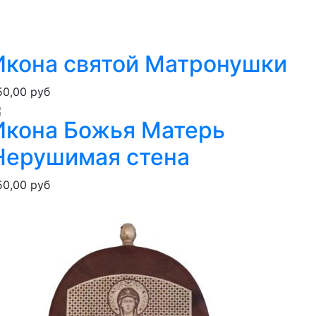
Икона святой Матронушки
50,00 руб
Икона Божья Матерь
Нерушимая стена
50,00 руб