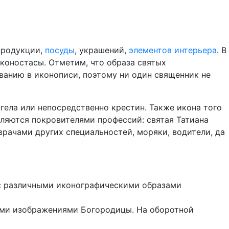
продукции,
посуды
, украшений,
элементов интерьера
. В
коностасы. Отметим, что образа святых
ванию в иконописи, поэтому ни один священник не
ела или непосредственно крестин. Также икона того
вляются покровителями профессий: святая Татиана
врачами других специальностей, моряки, водители, да
 с различными иконографическими образами
ыми изображениями Богородицы. На оборотной