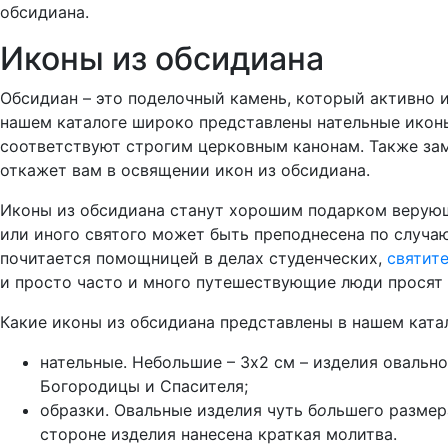
обсидиана.
Иконы из обсидиана
Обсидиан – это поделочный камень, который активно 
нашем каталоге широко представлены нательные иконы
соответствуют строгим церковным канонам. Также зам
откажет вам в освящении икон из обсидиана.
Иконы из обсидиана станут хорошим подарком верующе
или иного святого может быть преподнесена по случа
почитается помощницей в делах студенческих,
святит
и просто часто и много путешествующие люди просят
Какие иконы из обсидиана представлены в нашем катал
нательные. Небольшие – 3х2 см – изделия оваль
Богородицы и Спасителя;
образки. Овальные изделия чуть б
о
льшего размер
стороне изделия нанесена краткая молитва.