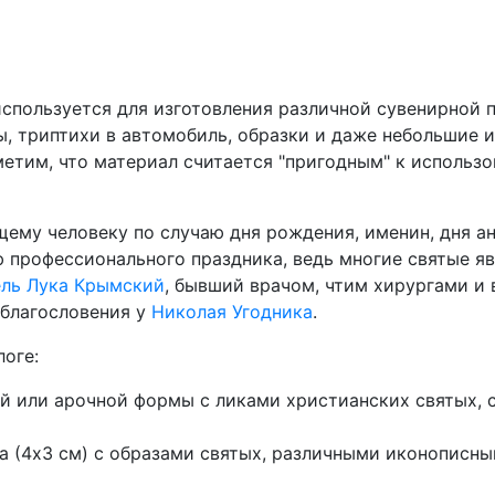
используется для изготовления различной сувенирной 
, триптихи в автомобиль, образки и даже небольшие и
етим, что материал считается "пригодным" к использо
му человеку по случаю дня рождения, именин, дня анг
ю профессионального праздника, ведь многие святые я
ель Лука Крымский
, бывший врачом, чтим хирургами и 
 благословения у
Николая Угодника
.
оге:
ной или арочной формы с ликами христианских святых,
а (4х3 см) с образами святых, различными иконописн