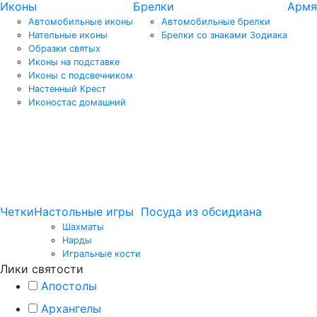
Иконы
Брелки
Армя
Автомобильные иконы
Автомобильные брелки
Нательные иконы
Брелки со знаками Зодиака
Образки святых
Иконы на подставке
Иконы с подсвечником
Настенный Крест
Иконостас домашний
Четки
Настольные игры
Посуда из обсидиана
Шахматы
Нарды
Игральные кости
Лики святости
Апостолы
Архангелы