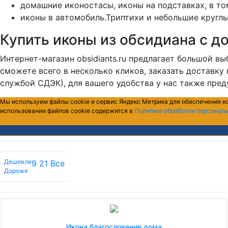
домашние иконостасы, иконы на подставках, в то
иконы в автомобиль.Триптихи и небольшие кругл
Купить иконы из обсидиана с д
Интернет-магазин obsidiants.ru предлагает большой в
сможете всего в несколько кликов, заказать доставк
службой СДЭК), для вашего удобства у нас также пре
Мы используем файлы cookie и сервис Яндекс Метрика для обеспечения к
использовании файлов cookie содержится в
Политике обработки персонал
Дешевле
9
21
Все
Дороже
Икона благословение дома