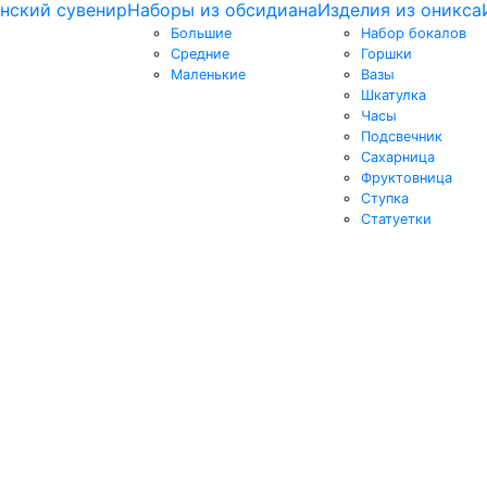
нский сувенир
Наборы из обсидиана
Изделия из оникса
Большие
Набор бокалов
Средние
Горшки
Маленькие
Вазы
Шкатулка
Часы
Подсвечник
Сахарница
Фруктовница
Ступка
Статуетки