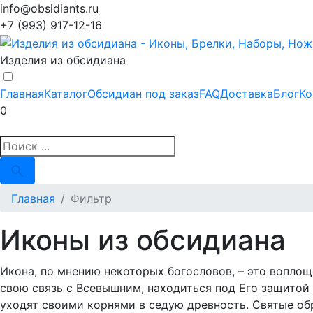
info@obsidiants.ru
+7 (993) 917-12-16
Изделия из обсидиана
Главная
Каталог
Обсидиан под заказ
FAQ
Доставка
Блог
Ко
0
Главная
Фильтр
Иконы из обсидиана
Икона, по мнению некоторых богословов, – это воплощ
свою связь с Всевышним, находиться под Его защитой 
уходят своими корнями в седую древность. Святые обр