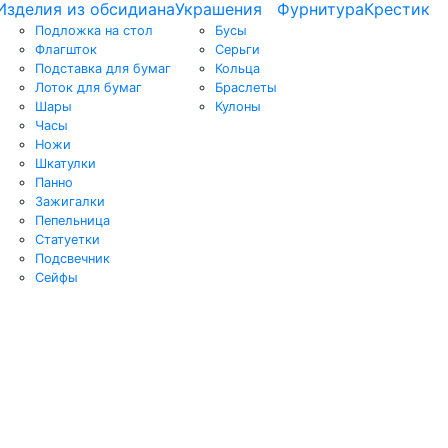
Изделия из обсидиана
Украшения
Фурнитура
Крестик
Подложка на стол
Бусы
Флагшток
Серьги
Подставка для бумаг
Кольца
Лоток для бумаг
Браслеты
Шары
Кулоны
Часы
Ножи
Шкатулки
Панно
Зажигалки
Пепельница
Статуетки
Подсвечник
Сейфы