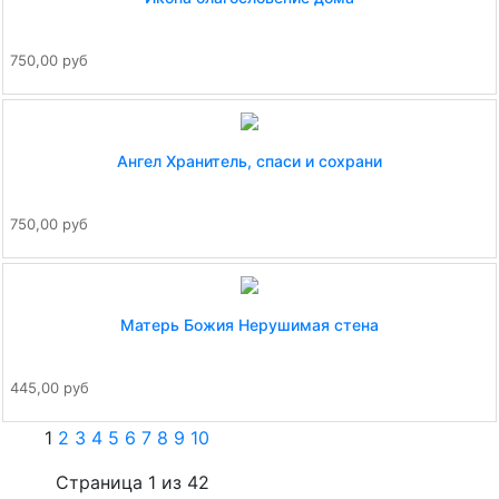
750,00 руб
Ангел Хранитель, спаси и сохрани
750,00 руб
Матерь Божия Нерушимая стена
445,00 руб
1
2
3
4
5
6
7
8
9
10
Страница 1 из 42