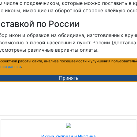
м числе с подсвечником, которые можно поставить в к
ые иконы, имеющие на оборотной стороне клейкую осно
оставкой по России
ыбор икон и образков из обсидиана, изготовленных вр
у возможно в любой населенный пункт России (доставк
дусмотрены различные варианты оплаты.
орректной работы сайта, анализа посещаемости и улучшения пользователь
ьных данных
.
Принять
Икона Киприан и Иустина