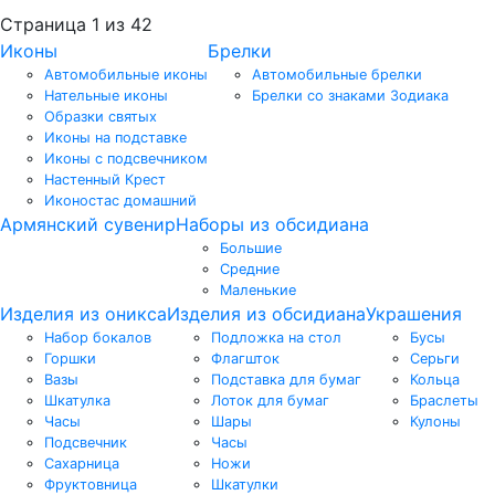
Страница 1 из 42
Иконы
Брелки
Автомобильные иконы
Автомобильные брелки
Нательные иконы
Брелки со знаками Зодиака
Образки святых
Иконы на подставке
Иконы с подсвечником
Настенный Крест
Иконостас домашний
Армянский сувенир
Наборы из обсидиана
Большие
Средние
Маленькие
Изделия из оникса
Изделия из обсидиана
Украшения
Набор бокалов
Подложка на стол
Бусы
Горшки
Флагшток
Серьги
Вазы
Подставка для бумаг
Кольца
Шкатулка
Лоток для бумаг
Браслеты
Часы
Шары
Кулоны
Подсвечник
Часы
Сахарница
Ножи
Фруктовница
Шкатулки