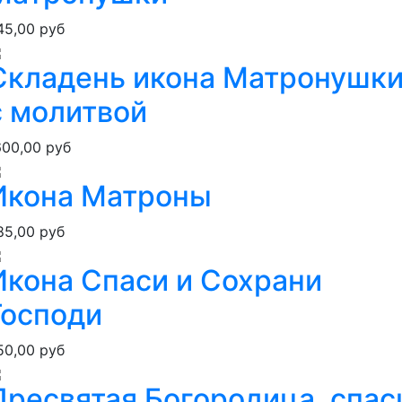
45,00 руб
Складень икона Матронушк
с молитвой
600,00 руб
Икона Матроны
85,00 руб
Икона Спаси и Сохрани
Господи
50,00 руб
Пресвятая Богородица, спас