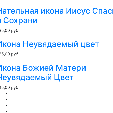
Нательная икона Иисус Спас
и Сохрани
85,00 руб
Икона Неувядаемый цвет
85,00 руб
Икона Божией Матери
Неувядаемый Цвет
45,00 руб