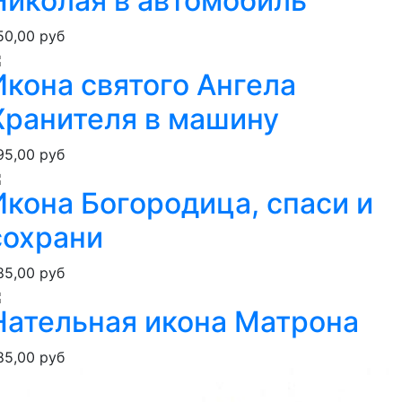
Николая в автомобиль
50,00 руб
Икона святого Ангела
Хранителя в машину
95,00 руб
Икона Богородица, спаси и
сохрани
85,00 руб
Нательная икона Матрона
85,00 руб