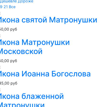
Дешевле
Дороже
9
21
Все
Икона святой Матронушки
50,00 руб
Икона Матронушки
Московской
50,00 руб
Икона Иоанна Богослова
45,00 руб
Икона блаженной
Матронушки