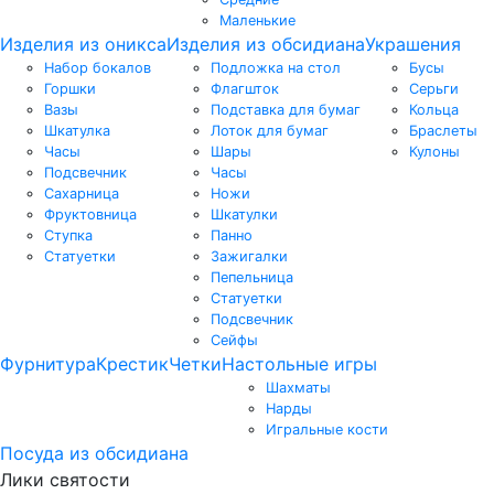
Маленькие
Изделия из оникса
Изделия из обсидиана
Украшения
Набор бокалов
Подложка на стол
Бусы
Горшки
Флагшток
Серьги
Вазы
Подставка для бумаг
Кольца
Шкатулка
Лоток для бумаг
Браслеты
Часы
Шары
Кулоны
Подсвечник
Часы
Сахарница
Ножи
Фруктовница
Шкатулки
Ступка
Панно
Статуетки
Зажигалки
Пепельница
Статуетки
Подсвечник
Сейфы
Фурнитура
Крестик
Четки
Настольные игры
Шахматы
Нарды
Игральные кости
Посуда из обсидиана
Лики святости